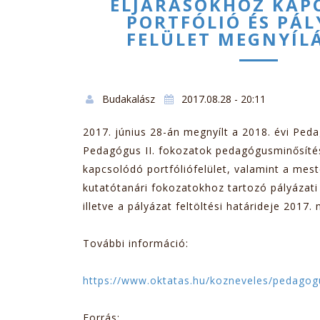
ELJÁRÁSOKHOZ KAP
PORTFÓLIÓ ÉS PÁL
FELÜLET MEGNYÍL
Budakalász
2017.08.28 - 20:11
2017. június 28-án megnyílt a 2018. évi Peda
Pedagógus II. fokozatok pedagógusminősítés
kapcsolódó portfóliófelület, valamint a mes
kutatótanári fokozatokhoz tartozó pályázati f
illetve a pályázat feltöltési határideje 2017
További információ:
https://www.oktatas.hu/kozneveles/pedago
Forrás: