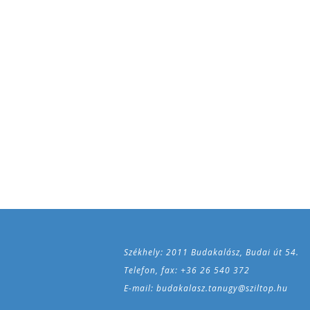
Székhely: 2011 Budakalász, Budai út 54.
Telefon, fax: +36 26 540 372
E-mail: budakalasz.tanugy@sziltop.hu