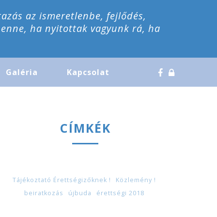
tazás az ismeretlenbe, fejlődés,
benne, ha nyitottak vagyunk rá, ha
Galéria
Kapcsolat
CÍMKÉK
Tájékoztató Érettségizőknek !
Közlemény !
beiratkozás
újbuda
érettségi 2018