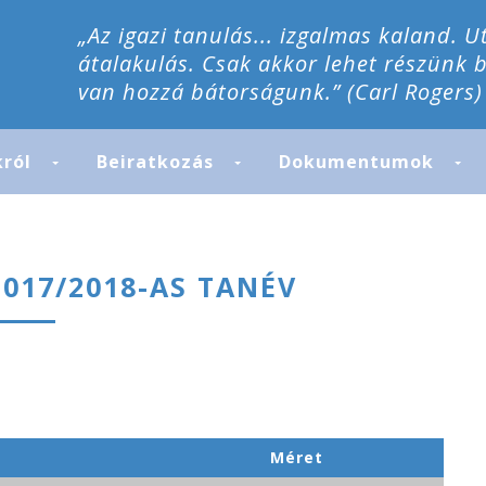
„Az igazi tanulás... izgalmas kaland. U
átalakulás. Csak akkor lehet részünk 
van hozzá bátorságunk.” (Carl Rogers)
król
Beiratkozás
Dokumentumok
017/2018-AS TANÉV
Méret