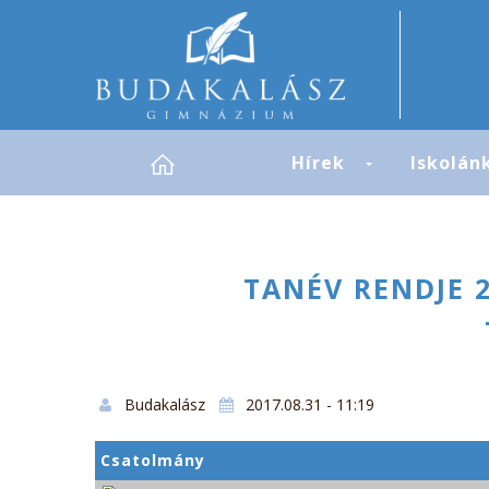
Skip to navigation
Ugrás a tartalomra
Hírek
Iskolán
TANÉV RENDJE 2
Budakalász
2017.08.31 - 11:19
Csatolmány